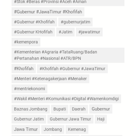
#Stok #Beras #Provinsi #Aceh #Aman
#Gubernur #JawaTimur #Khofifah
#Gubernur #Khofifah
#gubernurjatim
#Gubernur KHofifah
#Jatim
#jawatimur
#kemenpora
#Kementerian #Agraria #TataRuang/Badan
#Pertanahan #Nasional #ATR/BPN
#Khofifah
#Khofifah #Gubernur #JawaTimur
#Menteri #Ketenagakerjaan #Menaker
#mentriekonomi
#Wakil #Menteri #Komunikasi #Digital #Wamenkomdigi
Gubernur
Baznas Jombang
Bupati
Daerah
Gubernur Jatim
Gubernur Jawa Timur
Haji
Jawa Timur
Jombang
Kemenag