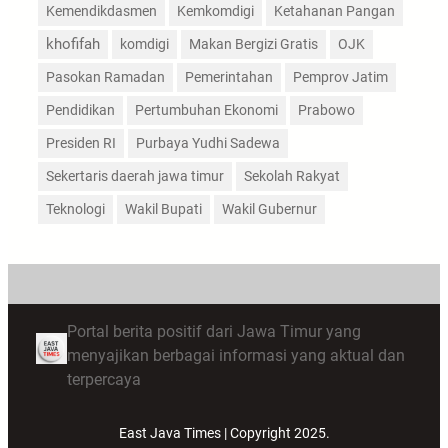
Kemendikdasmen
Kemkomdigi
Ketahanan Pangan
khofifah
komdigi
Makan Bergizi Gratis
OJK
Pasokan Ramadan
Pemerintahan
Pemprov Jatim
Pendidikan
Pertumbuhan Ekonomi
Prabowo
Presiden RI
Purbaya Yudhi Sadewa
Sekertaris daerah jawa timur
Sekolah Rakyat
Teknologi
Wakil Bupati
Wakil Gubernur
Portal berita positif dari Jawa Timur yang
menyajikan berbagai informasi yang aktual dan
terpercaya
East Java Times | Copyright 2025.