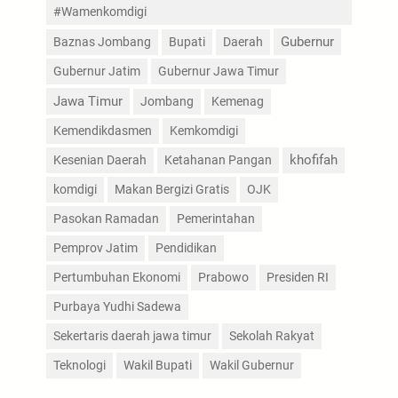
#Wamenkomdigi
Gubernur
Baznas Jombang
Bupati
Daerah
Gubernur Jatim
Gubernur Jawa Timur
Jawa Timur
Jombang
Kemenag
Kemendikdasmen
Kemkomdigi
Kesenian Daerah
Ketahanan Pangan
khofifah
komdigi
Makan Bergizi Gratis
OJK
Pasokan Ramadan
Pemerintahan
Pemprov Jatim
Pendidikan
Pertumbuhan Ekonomi
Prabowo
Presiden RI
Purbaya Yudhi Sadewa
Sekertaris daerah jawa timur
Sekolah Rakyat
Teknologi
Wakil Bupati
Wakil Gubernur