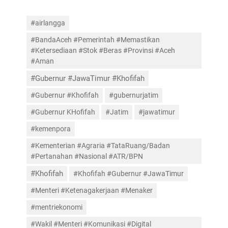
#airlangga
#BandaAceh #Pemerintah #Memastikan
#Ketersediaan #Stok #Beras #Provinsi #Aceh
#Aman
#Gubernur #JawaTimur #Khofifah
#Gubernur #Khofifah
#gubernurjatim
#Gubernur KHofifah
#Jatim
#jawatimur
#kemenpora
#Kementerian #Agraria #TataRuang/Badan
#Pertanahan #Nasional #ATR/BPN
#Khofifah
#Khofifah #Gubernur #JawaTimur
#Menteri #Ketenagakerjaan #Menaker
#mentriekonomi
#Wakil #Menteri #Komunikasi #Digital