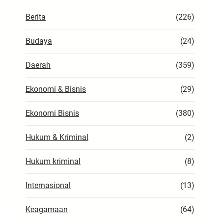
h
Berita
(226)
Budaya
(24)
Daerah
(359)
Ekonomi & Bisnis
(29)
Ekonomi Bisnis
(380)
Hukum & Kriminal
(2)
Hukum kriminal
(8)
Internasional
(13)
Keagamaan
(64)