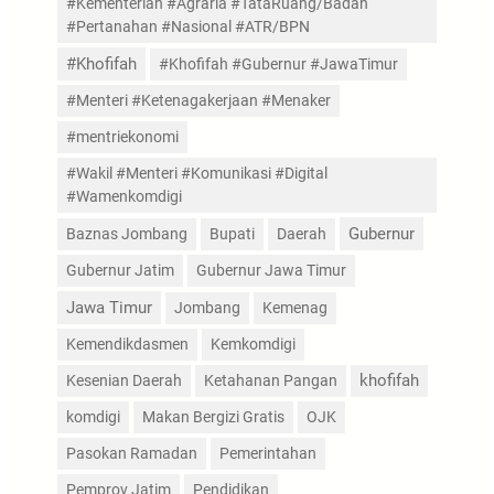
#Kementerian #Agraria #TataRuang/Badan
#Pertanahan #Nasional #ATR/BPN
#Khofifah
#Khofifah #Gubernur #JawaTimur
#Menteri #Ketenagakerjaan #Menaker
#mentriekonomi
#Wakil #Menteri #Komunikasi #Digital
#Wamenkomdigi
Gubernur
Baznas Jombang
Bupati
Daerah
Gubernur Jatim
Gubernur Jawa Timur
Jawa Timur
Jombang
Kemenag
Kemendikdasmen
Kemkomdigi
Kesenian Daerah
Ketahanan Pangan
khofifah
komdigi
Makan Bergizi Gratis
OJK
Pasokan Ramadan
Pemerintahan
Pemprov Jatim
Pendidikan