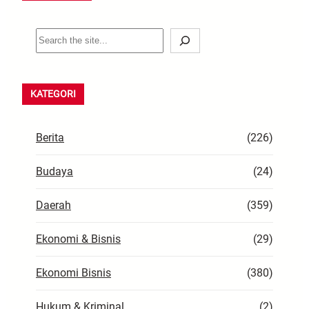
S
e
a
r
KATEGORI
c
h
Berita
(226)
Budaya
(24)
Daerah
(359)
Ekonomi & Bisnis
(29)
Ekonomi Bisnis
(380)
Hukum & Kriminal
(2)