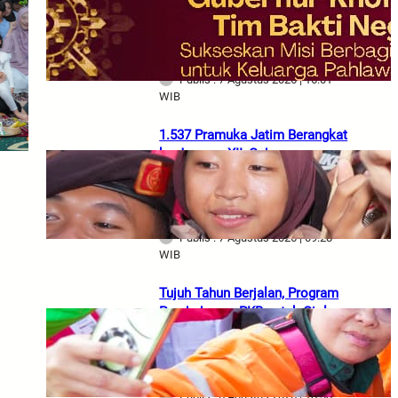
Khofifah Berangkatkan Tim
Bakti Negeri Anak Bangsa Bawa
Bantuan dan Tali Asih
Publis : 7 Agustus 2026 | 16:01
WIB
1.537 Pramuka Jatim Berangkat
ke Jamnas XII, Gubernur
Khofifah Titipkan Semangat
Persaudaraan dan Gotong
Royong
Publis : 7 Agustus 2026 | 09:28
WIB
Tujuh Tahun Berjalan, Program
Pembebasan PKB untuk Ojol
Terus Dirasakan Manfaatnya,
Gubernur Khofifah Dorong
Partisipasi Masyarakat
Publis : 6 Agustus 2026 | 18:38