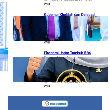
WIB
Gubernur Khofifah dan Delegasi
Armada RRT Bahas Teknologi
Perkapalan, Cheng Ho hingga
Potensi Ekonomi Jatim
Publis : 6 Agustus 2026 | 14:02
WIB
Ekonomi Jatim Tumbuh 5,84
Persen, Kemiskinan dan
Pengangguran Turun, Gubernur
Khofifah Tekankan Pertumbuhan
Berkualitas
Publis : 6 Agustus 2026 | 09:03
WIB