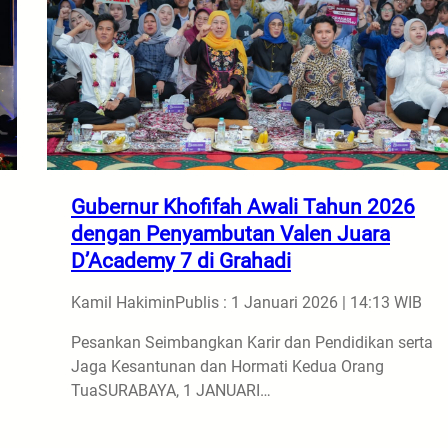
Gubernur Khofifah Awali Tahun 2026
dengan Penyambutan Valen Juara
D’Academy 7 di Grahadi
Kamil Hakimin
Publis : 1 Januari 2026 | 14:13 WIB
Pesankan Seimbangkan Karir dan Pendidikan serta
Jaga Kesantunan dan Hormati Kedua Orang
TuaSURABAYA, 1 JANUARI…