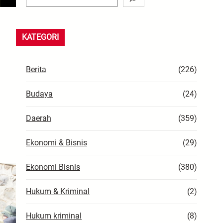
e
a
r
KATEGORI
c
h
Berita
(226)
Budaya
(24)
Daerah
(359)
Ekonomi & Bisnis
(29)
Ekonomi Bisnis
(380)
Hukum & Kriminal
(2)
Hukum kriminal
(8)