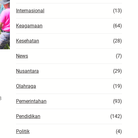
Internasional
(13)
Keagamaan
(64)
Kesehatan
(28)
News
(7)
Nusantara
(29)
Olahraga
(19)
B
Pemerintahan
(93)
Pendidikan
(142)
Politik
(4)