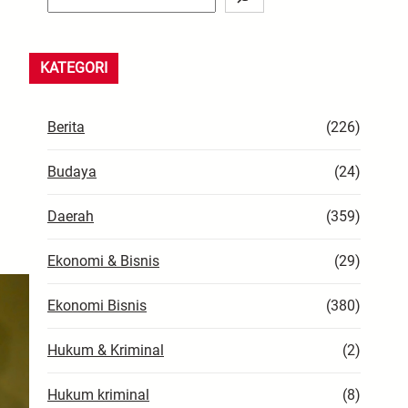
e
a
r
KATEGORI
c
h
Berita
(226)
Budaya
(24)
Daerah
(359)
Ekonomi & Bisnis
(29)
Ekonomi Bisnis
(380)
Hukum & Kriminal
(2)
Hukum kriminal
(8)