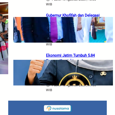
WIB
Gubernur Khofifah dan Delegasi
Armada RRT Bahas Teknologi
Perkapalan, Cheng Ho hingga
Potensi Ekonomi Jatim
Publis : 6 Agustus 2026 | 14:02
WIB
Ekonomi Jatim Tumbuh 5,84
Persen, Kemiskinan dan
Pengangguran Turun, Gubernur
Khofifah Tekankan Pertumbuhan
Berkualitas
Publis : 6 Agustus 2026 | 09:03
WIB