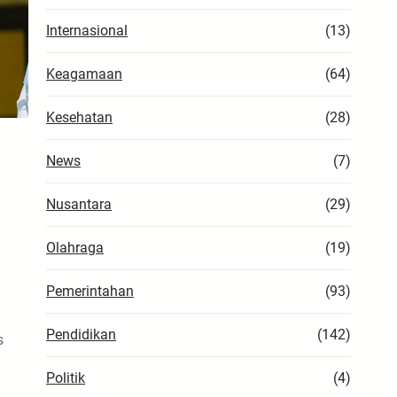
Internasional
(13)
Keagamaan
(64)
Kesehatan
(28)
News
(7)
Nusantara
(29)
Olahraga
(19)
Pemerintahan
(93)
Pendidikan
(142)
s
Politik
(4)