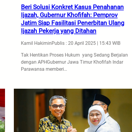
Beri Solusi Konkret Kasus Penahanan
Ijazah, Gubernur Khofifah: Pemprov
Jatim Siap Fasilitasi Penerbitan Ulang
Ijazah Pekerja yang Ditahan
Kamil Hakimin
Publis : 20 April 2025 | 15:43 WIB
Tak Hentikan Proses Hukum yang Sedang Berjalan
dengan APHGubernur Jawa Timur Khofifah Indar
Parawansa memberi…