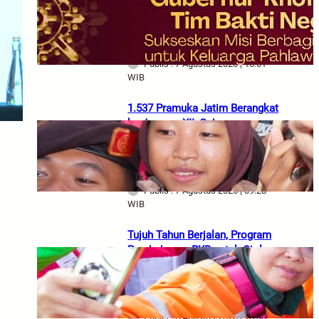
Khofifah Berangkatkan Tim
Bakti Negeri Anak Bangsa Bawa
Bantuan dan Tali Asih
Publis : 7 Agustus 2026 | 16:01
WIB
1.537 Pramuka Jatim Berangkat
ke Jamnas XII, Gubernur
Khofifah Titipkan Semangat
Persaudaraan dan Gotong
Royong
Publis : 7 Agustus 2026 | 09:28
WIB
Tujuh Tahun Berjalan, Program
Pembebasan PKB untuk Ojol
Terus Dirasakan Manfaatnya,
Gubernur Khofifah Dorong
Partisipasi Masyarakat
Publis : 6 Agustus 2026 | 18:38