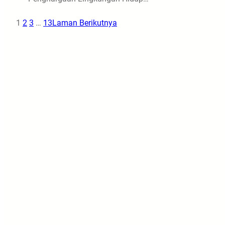
1
2
3
…
13
Laman Berikutnya