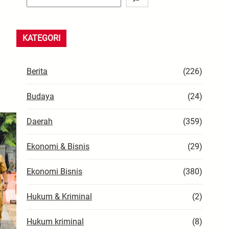
e
a
r
KATEGORI
c
h
Berita
(226)
Budaya
(24)
Daerah
(359)
Ekonomi & Bisnis
(29)
Ekonomi Bisnis
(380)
Hukum & Kriminal
(2)
Hukum kriminal
(8)