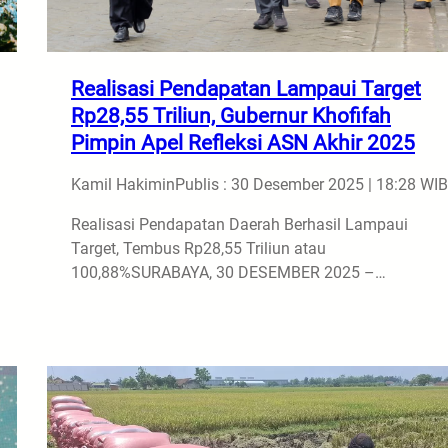
Realisasi Pendapatan Lampaui Target
Rp28,55 Triliun, Gubernur Khofifah
Pimpin Apel Refleksi ASN Akhir 2025
Kamil Hakimin
Publis : 30 Desember 2025 | 18:28 WIB
Realisasi Pendapatan Daerah Berhasil Lampaui
Target, Tembus Rp28,55 Triliun atau
100,88%SURABAYA, 30 DESEMBER 2025 –…