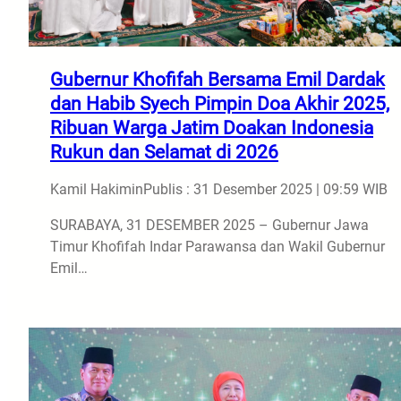
Gubernur Khofifah Bersama Emil Dardak
dan Habib Syech Pimpin Doa Akhir 2025,
Ribuan Warga Jatim Doakan Indonesia
Rukun dan Selamat di 2026
Kamil Hakimin
Publis : 31 Desember 2025 | 09:59 WIB
SURABAYA, 31 DESEMBER 2025 – Gubernur Jawa
Timur Khofifah Indar Parawansa dan Wakil Gubernur
Emil…