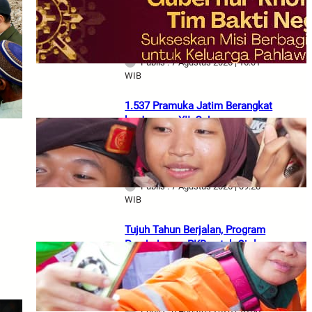
Khofifah Berangkatkan Tim
Bakti Negeri Anak Bangsa Bawa
Bantuan dan Tali Asih
Publis : 7 Agustus 2026 | 16:01
WIB
1.537 Pramuka Jatim Berangkat
ke Jamnas XII, Gubernur
Khofifah Titipkan Semangat
Persaudaraan dan Gotong
Royong
Publis : 7 Agustus 2026 | 09:28
WIB
Tujuh Tahun Berjalan, Program
Pembebasan PKB untuk Ojol
Terus Dirasakan Manfaatnya,
Gubernur Khofifah Dorong
Partisipasi Masyarakat
Publis : 6 Agustus 2026 | 18:38