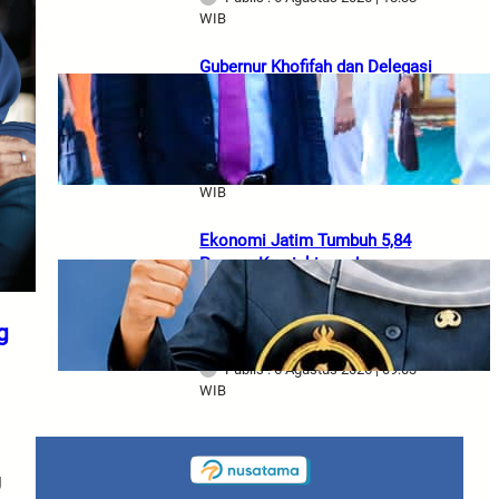
WIB
Gubernur Khofifah dan Delegasi
Armada RRT Bahas Teknologi
Perkapalan, Cheng Ho hingga
Potensi Ekonomi Jatim
Publis : 6 Agustus 2026 | 14:02
WIB
Ekonomi Jatim Tumbuh 5,84
Persen, Kemiskinan dan
Pengangguran Turun, Gubernur
Khofifah Tekankan Pertumbuhan
g
Berkualitas
Publis : 6 Agustus 2026 | 09:03
WIB
g