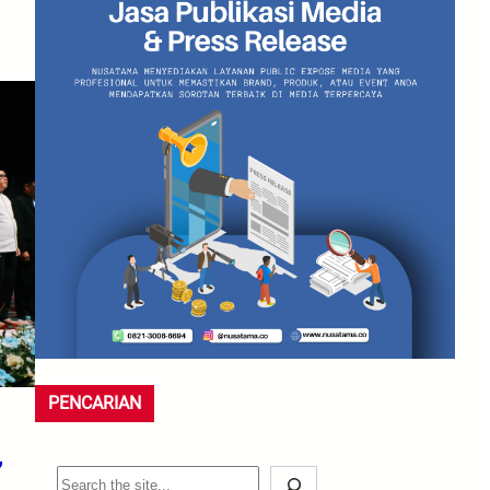
PENCARIAN
,
S