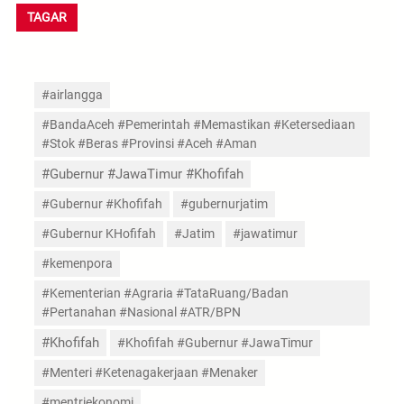
TAGAR
#airlangga
#BandaAceh #Pemerintah #Memastikan #Ketersediaan
#Stok #Beras #Provinsi #Aceh #Aman
#Gubernur #JawaTimur #Khofifah
#Gubernur #Khofifah
#gubernurjatim
#Gubernur KHofifah
#Jatim
#jawatimur
#kemenpora
#Kementerian #Agraria #TataRuang/Badan
#Pertanahan #Nasional #ATR/BPN
#Khofifah
#Khofifah #Gubernur #JawaTimur
#Menteri #Ketenagakerjaan #Menaker
#mentriekonomi