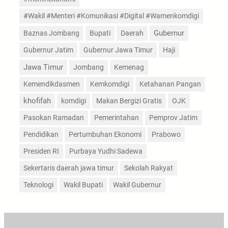
#Wakil #Menteri #Komunikasi #Digital #Wamenkomdigi
Gubernur
Baznas Jombang
Bupati
Daerah
Gubernur Jatim
Gubernur Jawa Timur
Haji
Jawa Timur
Jombang
Kemenag
Kemendikdasmen
Kemkomdigi
Ketahanan Pangan
khofifah
komdigi
Makan Bergizi Gratis
OJK
Pasokan Ramadan
Pemerintahan
Pemprov Jatim
Pendidikan
Pertumbuhan Ekonomi
Prabowo
Presiden RI
Purbaya Yudhi Sadewa
Sekertaris daerah jawa timur
Sekolah Rakyat
Teknologi
Wakil Bupati
Wakil Gubernur