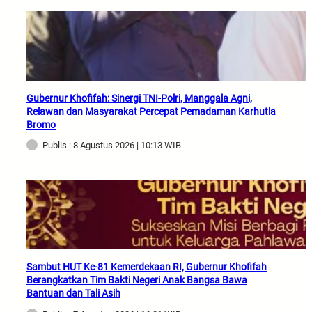
Gubernur Khofifah: Sinergi TNI-Polri, Manggala Agni,
Relawan dan Masyarakat Percepat Pemadaman Karhutla
Bromo
Publis : 8 Agustus 2026 | 10:13 WIB
Sambut HUT Ke-81 Kemerdekaan RI, Gubernur Khofifah
Berangkatkan Tim Bakti Negeri Anak Bangsa Bawa
Bantuan dan Tali Asih