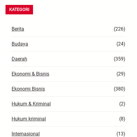
r
KATEGORI
c
h
Berita
(226)
Budaya
(24)
Daerah
(359)
Ekonomi & Bisnis
(29)
Ekonomi Bisnis
(380)
Hukum & Kriminal
(2)
Hukum kriminal
(8)
Internasional
(13)