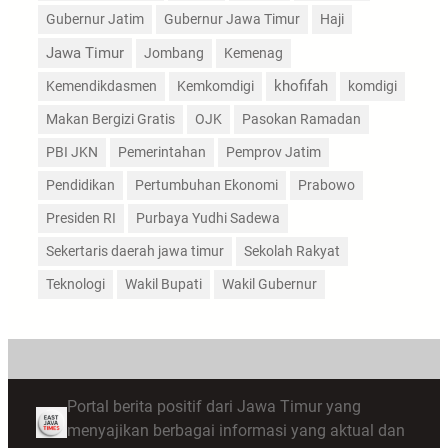
Gubernur Jatim
Gubernur Jawa Timur
Haji
Jawa Timur
Jombang
Kemenag
Kemendikdasmen
Kemkomdigi
khofifah
komdigi
Makan Bergizi Gratis
OJK
Pasokan Ramadan
PBI JKN
Pemerintahan
Pemprov Jatim
Pendidikan
Pertumbuhan Ekonomi
Prabowo
Presiden RI
Purbaya Yudhi Sadewa
Sekertaris daerah jawa timur
Sekolah Rakyat
Teknologi
Wakil Bupati
Wakil Gubernur
Portal berita positif dari Jawa Timur yang
menyajikan berbagai informasi yang aktual dan