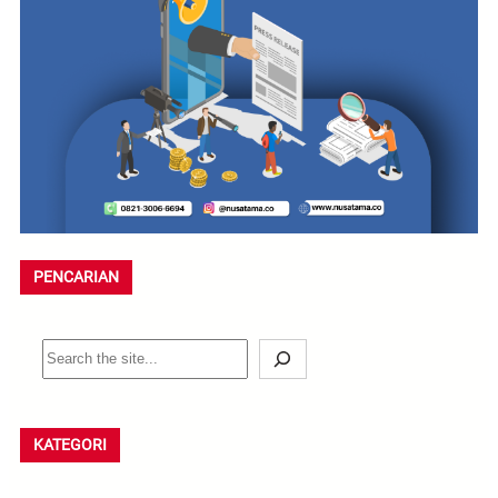
PENCARIAN
S
e
a
r
KATEGORI
c
h