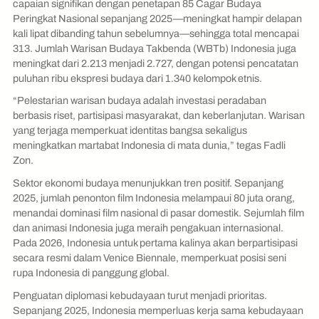
capaian signifikan dengan penetapan 85 Cagar Budaya
Peringkat Nasional sepanjang 2025—meningkat hampir delapan
kali lipat dibanding tahun sebelumnya—sehingga total mencapai
313. Jumlah Warisan Budaya Takbenda (WBTb) Indonesia juga
meningkat dari 2.213 menjadi 2.727, dengan potensi pencatatan
puluhan ribu ekspresi budaya dari 1.340 kelompok etnis.
“Pelestarian warisan budaya adalah investasi peradaban
berbasis riset, partisipasi masyarakat, dan keberlanjutan. Warisan
yang terjaga memperkuat identitas bangsa sekaligus
meningkatkan martabat Indonesia di mata dunia,” tegas Fadli
Zon.
Sektor ekonomi budaya menunjukkan tren positif. Sepanjang
2025, jumlah penonton film Indonesia melampaui 80 juta orang,
menandai dominasi film nasional di pasar domestik. Sejumlah film
dan animasi Indonesia juga meraih pengakuan internasional.
Pada 2026, Indonesia untuk pertama kalinya akan berpartisipasi
secara resmi dalam Venice Biennale, memperkuat posisi seni
rupa Indonesia di panggung global.
Penguatan diplomasi kebudayaan turut menjadi prioritas.
Sepanjang 2025, Indonesia memperluas kerja sama kebudayaan