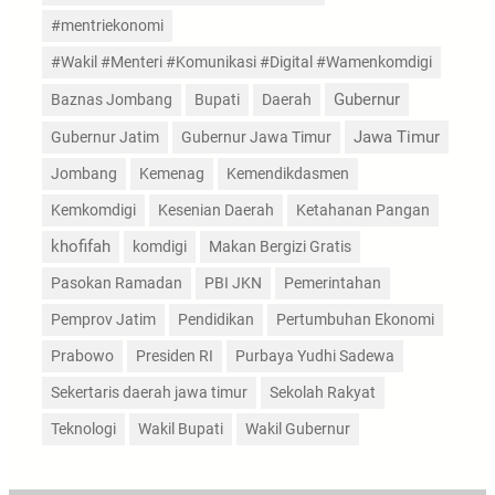
#mentriekonomi
#Wakil #Menteri #Komunikasi #Digital #Wamenkomdigi
Gubernur
Baznas Jombang
Bupati
Daerah
Jawa Timur
Gubernur Jatim
Gubernur Jawa Timur
Jombang
Kemenag
Kemendikdasmen
Kemkomdigi
Kesenian Daerah
Ketahanan Pangan
khofifah
komdigi
Makan Bergizi Gratis
Pasokan Ramadan
PBI JKN
Pemerintahan
Pemprov Jatim
Pendidikan
Pertumbuhan Ekonomi
Prabowo
Presiden RI
Purbaya Yudhi Sadewa
Sekertaris daerah jawa timur
Sekolah Rakyat
Teknologi
Wakil Bupati
Wakil Gubernur