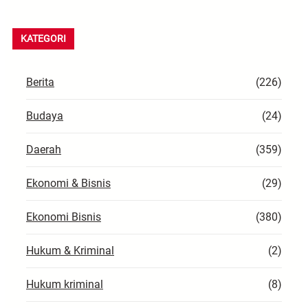
a
r
KATEGORI
c
h
Berita
(226)
Budaya
(24)
Daerah
(359)
Ekonomi & Bisnis
(29)
Ekonomi Bisnis
(380)
Hukum & Kriminal
(2)
Hukum kriminal
(8)