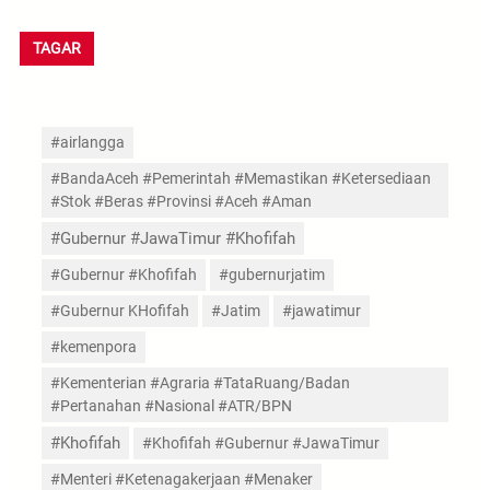
TAGAR
#airlangga
#BandaAceh #Pemerintah #Memastikan #Ketersediaan
#Stok #Beras #Provinsi #Aceh #Aman
#Gubernur #JawaTimur #Khofifah
#Gubernur #Khofifah
#gubernurjatim
#Gubernur KHofifah
#Jatim
#jawatimur
#kemenpora
#Kementerian #Agraria #TataRuang/Badan
#Pertanahan #Nasional #ATR/BPN
#Khofifah
#Khofifah #Gubernur #JawaTimur
#Menteri #Ketenagakerjaan #Menaker