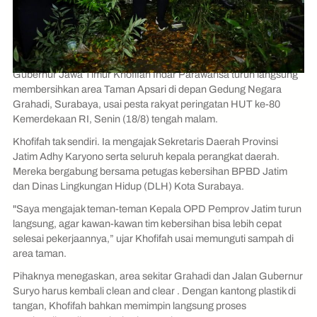
Gubernur Jawa Timur Khofifah Indar Parawansa turun langsung
membersihkan area Taman Apsari di depan Gedung Negara
Grahadi, Surabaya, usai pesta rakyat peringatan HUT ke-80
Kemerdekaan RI, Senin (18/8) tengah malam.
Khofifah tak sendiri. Ia mengajak Sekretaris Daerah Provinsi
Jatim Adhy Karyono serta seluruh kepala perangkat daerah.
Mereka bergabung bersama petugas kebersihan BPBD Jatim
dan Dinas Lingkungan Hidup (DLH) Kota Surabaya.
"Saya mengajak teman-teman Kepala OPD Pemprov Jatim turun
langsung, agar kawan-kawan tim kebersihan bisa lebih cepat
selesai pekerjaannya,” ujar Khofifah usai memunguti sampah di
area taman.
Pihaknya menegaskan, area sekitar Grahadi dan Jalan Gubernur
Suryo harus kembali clean and clear . Dengan kantong plastik di
tangan, Khofifah bahkan memimpin langsung proses