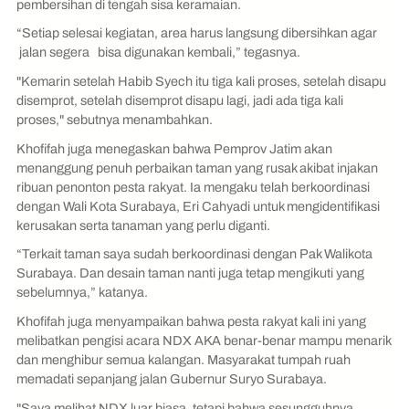
pembersihan di tengah sisa keramaian.
“Setiap selesai kegiatan, area harus langsung dibersihkan agar
jalan segera bisa digunakan kembali,” tegasnya.
"Kemarin setelah Habib Syech itu tiga kali proses, setelah disapu
disemprot, setelah disemprot disapu lagi, jadi ada tiga kali
proses," sebutnya menambahkan.
Khofifah juga menegaskan bahwa Pemprov Jatim akan
menanggung penuh perbaikan taman yang rusak akibat injakan
ribuan penonton pesta rakyat. Ia mengaku telah berkoordinasi
dengan Wali Kota Surabaya, Eri Cahyadi untuk mengidentifikasi
kerusakan serta tanaman yang perlu diganti.
“Terkait taman saya sudah berkoordinasi dengan Pak Walikota
Surabaya. Dan desain taman nanti juga tetap mengikuti yang
sebelumnya,” katanya.
Khofifah juga menyampaikan bahwa pesta rakyat kali ini yang
melibatkan pengisi acara NDX AKA benar-benar mampu menarik
dan menghibur semua kalangan. Masyarakat tumpah ruah
memadati sepanjang jalan Gubernur Suryo Surabaya.
"Saya melihat NDX luar biasa, tetapi bahwa sesungguhnya