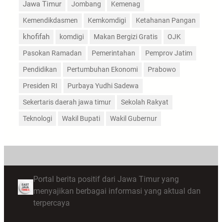
Jawa Timur
Jombang
Kemenag
Kemendikdasmen
Kemkomdigi
Ketahanan Pangan
khofifah
komdigi
Makan Bergizi Gratis
OJK
Pasokan Ramadan
Pemerintahan
Pemprov Jatim
Pendidikan
Pertumbuhan Ekonomi
Prabowo
Presiden RI
Purbaya Yudhi Sadewa
Sekertaris daerah jawa timur
Sekolah Rakyat
Teknologi
Wakil Bupati
Wakil Gubernur
Portal berita positif dari Jawa Timur yang
menyajikan berbagai informasi yang aktual dan
terpercaya