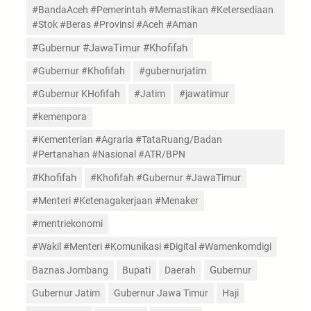
#BandaAceh #Pemerintah #Memastikan #Ketersediaan
#Stok #Beras #Provinsi #Aceh #Aman
#Gubernur #JawaTimur #Khofifah
#Gubernur #Khofifah
#gubernurjatim
#Gubernur KHofifah
#Jatim
#jawatimur
#kemenpora
#Kementerian #Agraria #TataRuang/Badan
#Pertanahan #Nasional #ATR/BPN
#Khofifah
#Khofifah #Gubernur #JawaTimur
#Menteri #Ketenagakerjaan #Menaker
#mentriekonomi
#Wakil #Menteri #Komunikasi #Digital #Wamenkomdigi
Gubernur
Baznas Jombang
Bupati
Daerah
Gubernur Jatim
Gubernur Jawa Timur
Haji