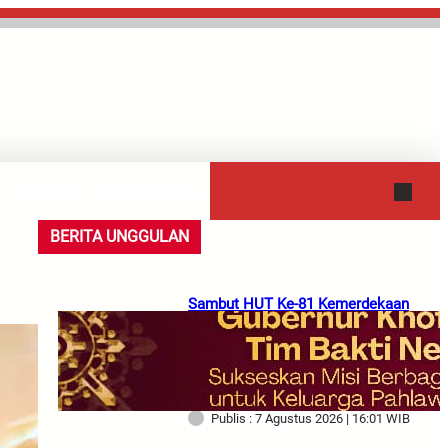
HUKUM
KEAGAMAAN
BERITA UNGGULAN
Sambut HUT Ke-81 Kemerdekaan
RI, Gubernur Khofifah
Berangkatkan Tim Bakti Negeri
Anak Bangsa Bawa Bantuan dan
Tali Asih
Publis : 7 Agustus 2026 | 16:01 WIB