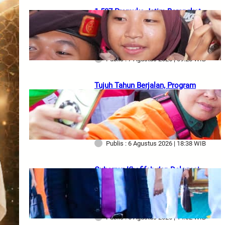
1.537 Pramuka Jatim Berangkat
ke Jamnas XII, Gubernur Khofifah
Titipkan Semangat Persaudaraan
dan Gotong Royong
Publis : 7 Agustus 2026 | 09:28 WIB
Tujuh Tahun Berjalan, Program
Pembebasan PKB untuk Ojol
Terus Dirasakan Manfaatnya,
Gubernur Khofifah Dorong
Partisipasi Masyarakat
Publis : 6 Agustus 2026 | 18:38 WIB
Gubernur Khofifah dan Delegasi
Armada RRT Bahas Teknologi
Perkapalan, Cheng Ho hingga
Potensi Ekonomi Jatim
Publis : 6 Agustus 2026 | 14:02 WIB