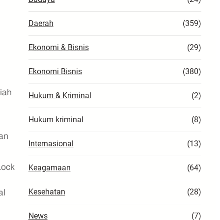
Daerah
(359)
.
Ekonomi & Bisnis
(29)
Ekonomi Bisnis
(380)
iah
Hukum & Kriminal
(2)
Hukum kriminal
(8)
gan
Internasional
(13)
Lock
Keagamaan
(64)
Kesehatan
(28)
al
News
(7)