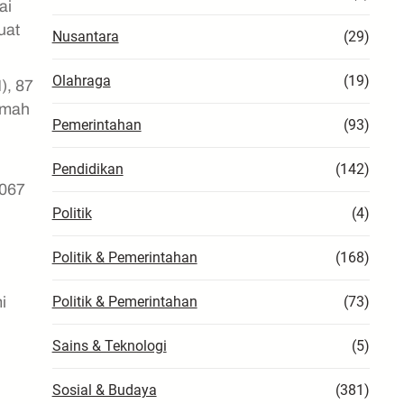
ai
uat
Nusantara
(29)
Olahraga
(19)
), 87
umah
Pemerintahan
(93)
Pendidikan
(142)
.067
Politik
(4)
Politik & Pemerintahan
(168)
Politik & Pemerintahan
(73)
i
Sains & Teknologi
(5)
Sosial & Budaya
(381)