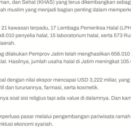
l, Aman, dan Sehat (KHAS) yang terus dikembangkan sebag
ramah muslim yang menjadi bagian penting dalam memperk
eh 21 kawasan terpadu, 17 Lembaga Pemeriksa Halal (LPH
010 penyelia halal, 15 laboratorium halal, serta 573 R
daerah.
 yang dilakukan Pemprov Jatim telah menghasilkan 658.010
lal. Hasilnya, jumlah usaha halal di Jatim meningkat 105
obal dengan nilai ekspor mencapai USD 3,222 miliar, yang
l dan turunannya, farmasi, serta kosmetik.
ya soal sisi religius tapi ada value di dalamnya. Dan kam
mperluas pasar melalui pengembangan pariwisata ramah
inklusi ekonomi syariah.