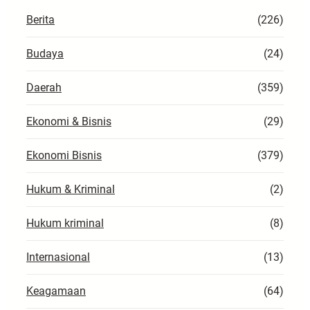
h
Berita
(226)
Budaya
(24)
Daerah
(359)
Ekonomi & Bisnis
(29)
Ekonomi Bisnis
(379)
Hukum & Kriminal
(2)
Hukum kriminal
(8)
Internasional
(13)
Keagamaan
(64)