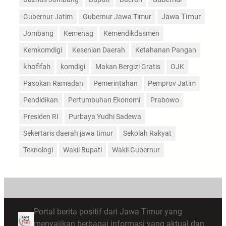
Jawa Timur
Gubernur Jatim
Gubernur Jawa Timur
Jombang
Kemenag
Kemendikdasmen
Kemkomdigi
Kesenian Daerah
Ketahanan Pangan
khofifah
komdigi
Makan Bergizi Gratis
OJK
Pasokan Ramadan
Pemerintahan
Pemprov Jatim
Pendidikan
Pertumbuhan Ekonomi
Prabowo
Presiden RI
Purbaya Yudhi Sadewa
Sekertaris daerah jawa timur
Sekolah Rakyat
Teknologi
Wakil Bupati
Wakil Gubernur
Portal berita positif dari Jawa Timur yang
menyajikan berbagai informasi yang aktual dan