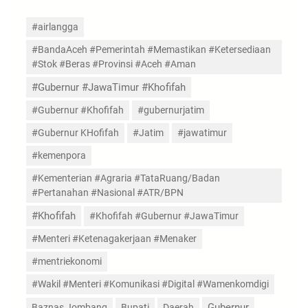
#airlangga
#BandaAceh #Pemerintah #Memastikan #Ketersediaan
#Stok #Beras #Provinsi #Aceh #Aman
#Gubernur #JawaTimur #Khofifah
#Gubernur #Khofifah
#gubernurjatim
#Gubernur KHofifah
#Jatim
#jawatimur
#kemenpora
#Kementerian #Agraria #TataRuang/Badan
#Pertanahan #Nasional #ATR/BPN
#Khofifah
#Khofifah #Gubernur #JawaTimur
#Menteri #Ketenagakerjaan #Menaker
#mentriekonomi
#Wakil #Menteri #Komunikasi #Digital #Wamenkomdigi
Gubernur
Baznas Jombang
Bupati
Daerah