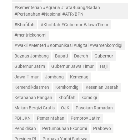
#Kementerian #Agraria #TataRuang/Badan
#Pertanahan #Nasional #ATR/BPN
#Khofifah
#Khofifah #Gubernur #JawaTimur
#mentriekonomi
#Wakil #Menteri #Komunikasi #Digital #Wamenkomdigi
Gubernur
Baznas Jombang
Bupati
Daerah
Gubernur Jatim
Gubernur Jawa Timur
Haji
Jawa Timur
Jombang
Kemenag
Kemendikdasmen
Kemkomdigi
Kesenian Daerah
Ketahanan Pangan
khofifah
komdigi
Makan Bergizi Gratis
OJK
Pasokan Ramadan
PBI JKN
Pemerintahan
Pemprov Jatim
Pendidikan
Pertumbuhan Ekonomi
Prabowo
Presiden RI
Purbaya Yudhi Sadewa