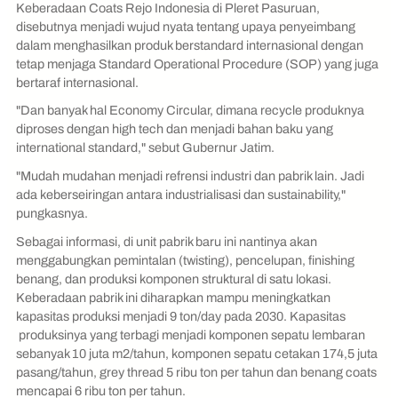
Keberadaan Coats Rejo Indonesia di Pleret Pasuruan,
disebutnya menjadi wujud nyata tentang upaya penyeimbang
dalam menghasilkan produk berstandard internasional dengan
tetap menjaga Standard Operational Procedure (SOP) yang juga
bertaraf internasional.
"Dan banyak hal Economy Circular, dimana recycle produknya
diproses dengan high tech dan menjadi bahan baku yang
international standard," sebut Gubernur Jatim.
"Mudah mudahan menjadi refrensi industri dan pabrik lain. Jadi
ada keberseiringan antara industrialisasi dan sustainability,"
pungkasnya.
Sebagai informasi, di unit pabrik baru ini nantinya akan
menggabungkan pemintalan (twisting), pencelupan, finishing
benang, dan produksi komponen struktural di satu lokasi.
Keberadaan pabrik ini diharapkan mampu meningkatkan
kapasitas produksi menjadi 9 ton/day pada 2030. Kapasitas
produksinya yang terbagi menjadi komponen sepatu lembaran
sebanyak 10 juta m2/tahun, komponen sepatu cetakan 174,5 juta
pasang/tahun, grey thread 5 ribu ton per tahun dan benang coats
mencapai 6 ribu ton per tahun.