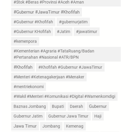
#Stok #Beras #Provinsi #Aceh #Aman
#Gubernur #JawaTimur #Khofifah
#Gubernur #Khofifah
#gubernurjatim
#Gubernur KHofifah
#Jatim
#jawatimur
#kemenpora
#Kementerian #Agraria #TataRuang/Badan
#Pertanahan #Nasional #ATR/BPN
#Khofifah
#Khofifah #Gubernur #JawaTimur
#Menteri #Ketenagakerjaan #Menaker
#mentriekonomi
#Wakil #Menteri #Komunikasi #Digital #Wamenkomdigi
Gubernur
Baznas Jombang
Bupati
Daerah
Gubernur Jatim
Gubernur Jawa Timur
Haji
Jawa Timur
Jombang
Kemenag