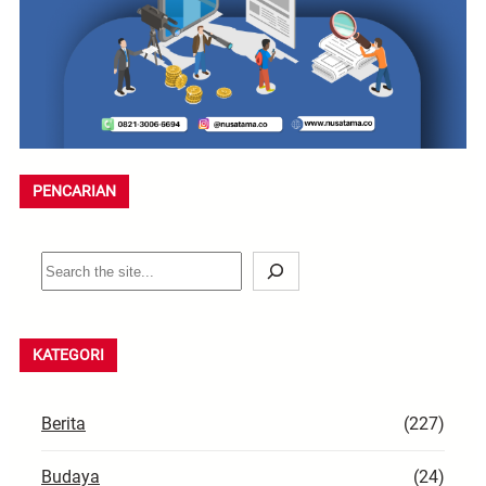
PENCARIAN
S
e
a
r
KATEGORI
c
h
Berita
(227)
Budaya
(24)