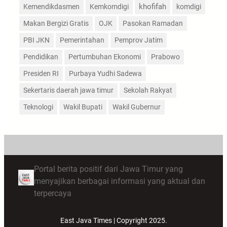
Kemendikdasmen
Kemkomdigi
khofifah
komdigi
Makan Bergizi Gratis
OJK
Pasokan Ramadan
PBI JKN
Pemerintahan
Pemprov Jatim
Pendidikan
Pertumbuhan Ekonomi
Prabowo
Presiden RI
Purbaya Yudhi Sadewa
Sekertaris daerah jawa timur
Sekolah Rakyat
Teknologi
Wakil Bupati
Wakil Gubernur
Portal berita positif dari Jawa Timur yang
menyajikan berbagai informasi yang aktual dan
terpercaya
East Java Times | Copyright 2025.