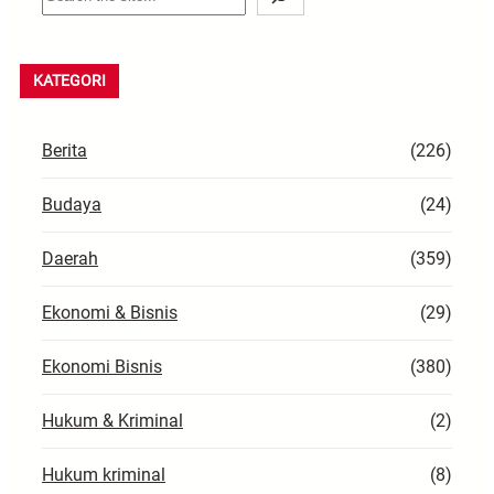
e
a
r
KATEGORI
c
h
Berita
(226)
Budaya
(24)
Daerah
(359)
Ekonomi & Bisnis
(29)
Ekonomi Bisnis
(380)
Hukum & Kriminal
(2)
Hukum kriminal
(8)