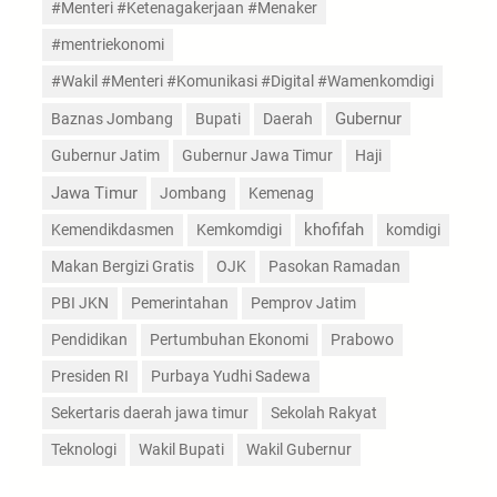
#Menteri #Ketenagakerjaan #Menaker
#mentriekonomi
#Wakil #Menteri #Komunikasi #Digital #Wamenkomdigi
Gubernur
Baznas Jombang
Bupati
Daerah
Gubernur Jatim
Gubernur Jawa Timur
Haji
Jawa Timur
Jombang
Kemenag
Kemendikdasmen
Kemkomdigi
khofifah
komdigi
Makan Bergizi Gratis
OJK
Pasokan Ramadan
PBI JKN
Pemerintahan
Pemprov Jatim
Pendidikan
Pertumbuhan Ekonomi
Prabowo
Presiden RI
Purbaya Yudhi Sadewa
Sekertaris daerah jawa timur
Sekolah Rakyat
Teknologi
Wakil Bupati
Wakil Gubernur