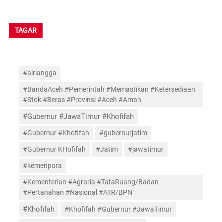
TAGAR
#airlangga
#BandaAceh #Pemerintah #Memastikan #Ketersediaan
#Stok #Beras #Provinsi #Aceh #Aman
#Gubernur #JawaTimur #Khofifah
#Gubernur #Khofifah
#gubernurjatim
#Gubernur KHofifah
#Jatim
#jawatimur
#kemenpora
#Kementerian #Agraria #TataRuang/Badan
#Pertanahan #Nasional #ATR/BPN
#Khofifah
#Khofifah #Gubernur #JawaTimur