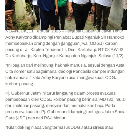
NGANJUK, 11 Februari 2025
– Penjabat Gubernur Jawa Timur
Adhy Karyono didampingi Penjabat Bupati Nganjuk Sri Handoko
membebaskan orang dengan gangguan jiwa (ODGJ) korban
pasung di Jl. Kapten Tendean III, Dsn. Kartoharjo RT 03 RW 02
Ds Kartoharjo, Kec. Nganjuk Kabupaten Nganjuk, Selasa (11/2).
“Ini bagian dari melindungi hak hak manusia, sesuai dengan Asta
Cita nomer satu bagaimana ideologi Pancasila dan perlindungan
hak manusia,” kata Adhy Karyono usai mengevakuasi ODGJ
korban pasung.
Pj. Gubernur Jatim ini turut langsung dalam proses evakuasi
pembebasan klien ODGJ korban pasung berinisial MD (30) mulai
dari melepas pasung, menyisir dan memakaikan baju. Pada
proses evakuasi ini Pj. Gubernur didampingi petugas Jatim Social
Care (JSC) dan dari RSJ Menur.
“Kita tidak ingin ada yang termasuk ODGJ atau stress atau