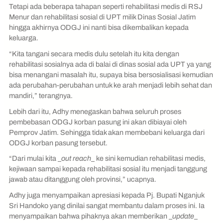
Tetapi ada beberapa tahapan seperti rehabilitasi medis di RSJ
Menur dan rehabilitasi sosial di UPT milik Dinas Sosial Jatim
hingga akhirnya ODGJ ini nanti bisa dikembalikan kepada
keluarga.
“Kita tangani secara medis dulu setelah itu kita dengan
rehabilitasi sosialnya ada di balai di dinas sosial ada UPT ya yang
bisa menangani masalah itu, supaya bisa bersosialisasi kemudian
ada perubahan-perubahan untuk ke arah menjadi lebih sehat dan
mandiri,” terangnya.
Lebih dari itu, Adhy menegaskan bahwa seluruh proses
pembebasan ODGJ korban pasung ini akan dibiayai oleh
Pemprov Jatim. Sehingga tidak akan membebani keluarga dari
ODGJ korban pasung tersebut.
“Dari mulai kita _
out reach
_ ke sini kemudian rehabilitasi medis,
kejiwaan sampai kepada rehabilitasi sosial itu menjadi tanggung
jawab atau ditanggung oleh provinsi,” ucapnya.
Adhy juga menyampaikan apresiasi kepada Pj. Bupati Nganjuk
Sri Handoko yang dinilai sangat membantu dalam proses ini. Ia
menyampaikan bahwa pihaknya akan memberikan _
update
_