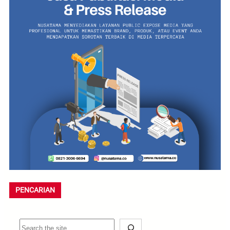
PENCARIAN
S