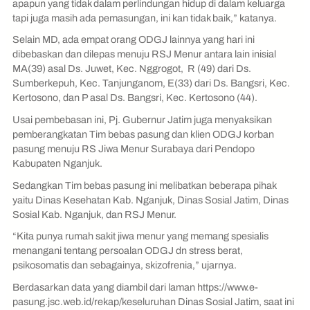
apapun yang tidak dalam perlindungan hidup di dalam keluarga
tapi juga masih ada pemasungan, ini kan tidak baik,” katanya.
Selain MD, ada empat orang ODGJ lainnya yang hari ini
dibebaskan dan dilepas menuju RSJ Menur antara lain inisial
MA(39) asal Ds. Juwet, Kec. Nggrogot, R (49) dari Ds.
Sumberkepuh, Kec. Tanjunganom, E(33) dari Ds. Bangsri, Kec.
Kertosono, dan P asal Ds. Bangsri, Kec. Kertosono (44).
Usai pembebasan ini, Pj. Gubernur Jatim juga menyaksikan
pemberangkatan Tim bebas pasung dan klien ODGJ korban
pasung menuju RS Jiwa Menur Surabaya dari Pendopo
Kabupaten Nganjuk.
Sedangkan Tim bebas pasung ini melibatkan beberapa pihak
yaitu Dinas Kesehatan Kab. Nganjuk, Dinas Sosial Jatim, Dinas
Sosial Kab. Nganjuk, dan RSJ Menur.
“Kita punya rumah sakit jiwa menur yang memang spesialis
menangani tentang persoalan ODGJ dn stress berat,
psikosomatis dan sebagainya, skizofrenia,” ujarnya.
Berdasarkan data yang diambil dari laman https://www.e-
pasung.jsc.web.id/rekap/keseluruhan Dinas Sosial Jatim, saat ini