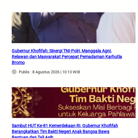
Gubernur Khofifah: Sinergi TNI-Polri, Manggala Agni,
Relawan dan Masyarakat Percepat Pemadaman Karhutla
Bromo
Publis : 8 Agustus 2026 | 10:13 WIB
Sambut HUT Ke-81 Kemerdekaan RI, Gubernur Khofifah
Berangkatkan Tim Bakti Negeri Anak Bangsa Bawa
Bantuan dan Tali Asih