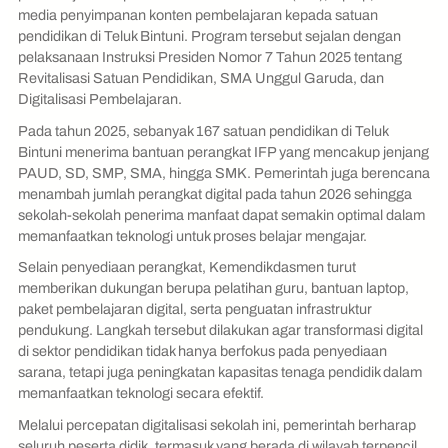
media penyimpanan konten pembelajaran kepada satuan
pendidikan di Teluk Bintuni. Program tersebut sejalan dengan
pelaksanaan Instruksi Presiden Nomor 7 Tahun 2025 tentang
Revitalisasi Satuan Pendidikan, SMA Unggul Garuda, dan
Digitalisasi Pembelajaran.
Pada tahun 2025, sebanyak 167 satuan pendidikan di Teluk
Bintuni menerima bantuan perangkat IFP yang mencakup jenjang
PAUD, SD, SMP, SMA, hingga SMK. Pemerintah juga berencana
menambah jumlah perangkat digital pada tahun 2026 sehingga
sekolah-sekolah penerima manfaat dapat semakin optimal dalam
memanfaatkan teknologi untuk proses belajar mengajar.
Selain penyediaan perangkat, Kemendikdasmen turut
memberikan dukungan berupa pelatihan guru, bantuan laptop,
paket pembelajaran digital, serta penguatan infrastruktur
pendukung. Langkah tersebut dilakukan agar transformasi digital
di sektor pendidikan tidak hanya berfokus pada penyediaan
sarana, tetapi juga peningkatan kapasitas tenaga pendidik dalam
memanfaatkan teknologi secara efektif.
Melalui percepatan digitalisasi sekolah ini, pemerintah berharap
seluruh peserta didik, termasuk yang berada di wilayah terpencil