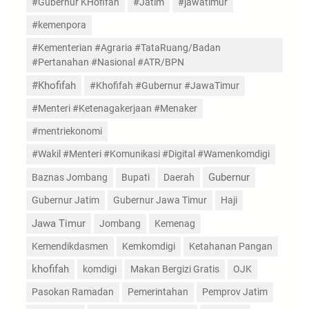
#Gubernur KHofifah
#Jatim
#jawatimur
#kemenpora
#Kementerian #Agraria #TataRuang/Badan
#Pertanahan #Nasional #ATR/BPN
#Khofifah
#Khofifah #Gubernur #JawaTimur
#Menteri #Ketenagakerjaan #Menaker
#mentriekonomi
#Wakil #Menteri #Komunikasi #Digital #Wamenkomdigi
Gubernur
Baznas Jombang
Bupati
Daerah
Gubernur Jatim
Gubernur Jawa Timur
Haji
Jawa Timur
Jombang
Kemenag
Kemendikdasmen
Kemkomdigi
Ketahanan Pangan
khofifah
komdigi
Makan Bergizi Gratis
OJK
Pasokan Ramadan
Pemerintahan
Pemprov Jatim