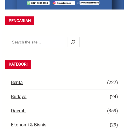
PENCARIAN
S
e
a
r
KATEGORI
c
h
Berita
(227)
Budaya
(24)
Daerah
(359)
Ekonomi & Bisnis
(29)