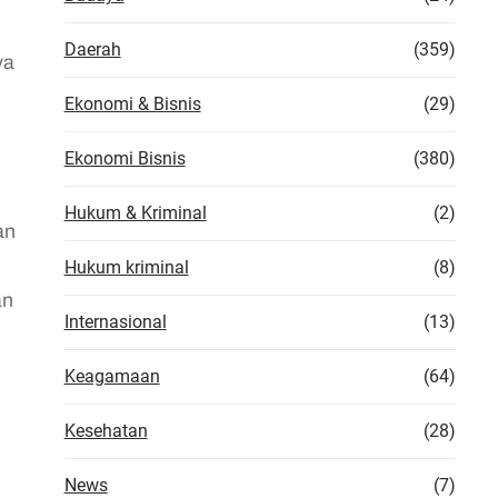
Daerah
(359)
ya
Ekonomi & Bisnis
(29)
Ekonomi Bisnis
(380)
Hukum & Kriminal
(2)
an
Hukum kriminal
(8)
an
Internasional
(13)
Keagamaan
(64)
Kesehatan
(28)
News
(7)