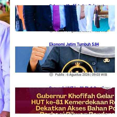
Gubernur Khofifah dan Delegasi
Armada RRT Bahas Teknologi
Perkapalan, Cheng Ho hingga
Potensi Ekonomi Jatim
Publis : 6 Agustus 2026 | 14:02 WIB
Ekonomi Jatim Tumbuh 5,84
Persen, Kemiskinan dan
Pengangguran Turun, Gubernur
Khofifah Tekankan Pertumbuhan
Berkualitas
Publis : 6 Agustus 2026 | 09:03 WIB
Semarak HUT ke-81 RI di Gresik,
Gubernur Khofifah Padukan Pasar
Murah dengan Gerakan Kibarkan
Merah Putih
Publis : 5 Agustus 2026 | 14:33 WIB