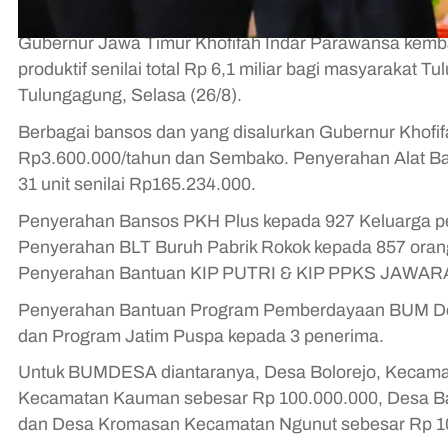
Gubernur Jawa Timur Khofifah Indar Parawansa kembal
produktif senilai total Rp 6,1 miliar bagi masyarakat
Tulungagung, Selasa (26/8).
Berbagai bansos dan yang disalurkan Gubernur Khofi
Rp3.600.000/tahun dan Sembako. Penyerahan Alat Ban
31 unit senilai Rp165.234.000.
Penyerahan Bansos PKH Plus kepada 927 Keluarga p
Penyerahan BLT Buruh Pabrik Rokok kepada 857 oran
Penyerahan Bantuan KIP PUTRI & KIP PPKS JAWARA
Penyerahan Bantuan Program Pemberdayaan BUM Des
dan Program Jatim Puspa kepada 3 penerima.
Untuk BUMDESA diantaranya, Desa Bolorejo, Kecama
Kecamatan Kauman sebesar Rp 100.000.000, Desa B
dan Desa Kromasan Kecamatan Ngunut sebesar Rp 1