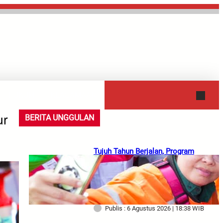
HUKUM
KEAGAMAAN
ur
BERITA UNGGULAN
Tujuh Tahun Berjalan, Program
Pembebasan PKB untuk Ojol
Terus Dirasakan Manfaatnya,
Gubernur Khofifah Dorong
Partisipasi Masyarakat
Publis : 6 Agustus 2026 | 18:38 WIB