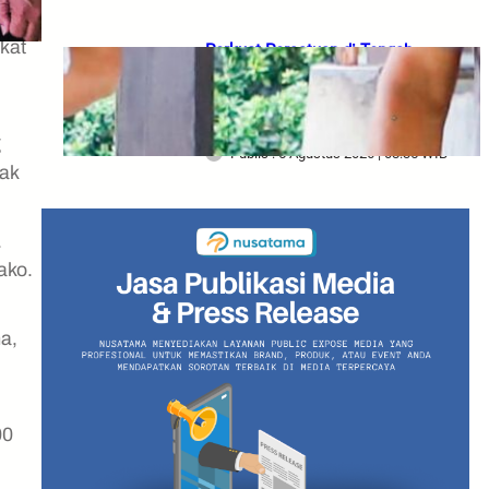
kat
Perkuat Persatuan di Tengah
Arus Digitalisasi, Gubernur
Khofifah Serukan Semangat Jogo
Jatim
g
Publis : 5 Agustus 2026 | 08:35 WIB
ak
.
ako.
a,
00