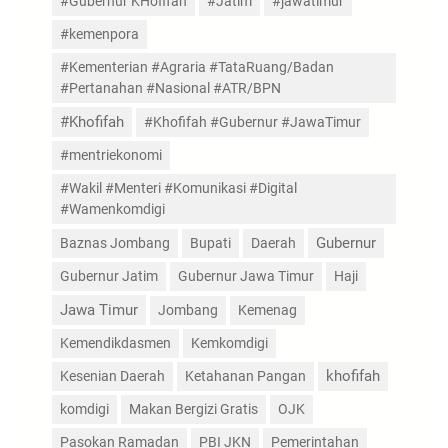
#Gubernur KHofifah
#Jatim
#jawatimur
#kemenpora
#Kementerian #Agraria #TataRuang/Badan
#Pertanahan #Nasional #ATR/BPN
#Khofifah
#Khofifah #Gubernur #JawaTimur
#mentriekonomi
#Wakil #Menteri #Komunikasi #Digital
#Wamenkomdigi
Gubernur
Baznas Jombang
Bupati
Daerah
Gubernur Jatim
Gubernur Jawa Timur
Haji
Jawa Timur
Jombang
Kemenag
Kemendikdasmen
Kemkomdigi
Kesenian Daerah
Ketahanan Pangan
khofifah
komdigi
Makan Bergizi Gratis
OJK
Pasokan Ramadan
PBI JKN
Pemerintahan