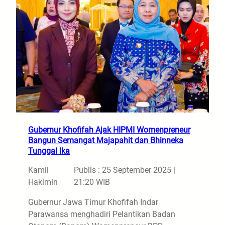
Gubernur Khofifah Ajak HIPMI Womenpreneur
Bangun Semangat Majapahit dan Bhinneka
Tunggal Ika
Kamil
Publis : 25 September 2025 |
Hakimin
21:20 WIB
Gubernur Jawa Timur Khofifah Indar
Parawansa menghadiri Pelantikan Badan