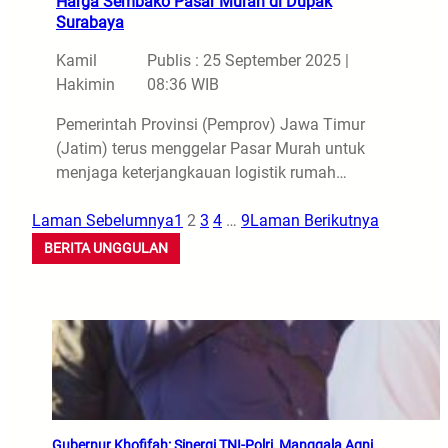
Harga Sembako Pasar Murah di Dupak
Surabaya
Kamil
Publis : 25 September 2025 |
Hakimin
08:36 WIB
Pemerintah Provinsi (Pemprov) Jawa Timur
(Jatim) terus menggelar Pasar Murah untuk
menjaga keterjangkauan logistik rumah…
Laman Sebelumnya
1
2
3
4
…
9
Laman Berikutnya
BERITA UNGGULAN
Gubernur Khofifah: Sinergi TNI-Polri, Manggala Agni,