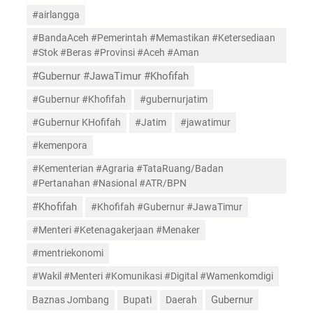
#airlangga
#BandaAceh #Pemerintah #Memastikan #Ketersediaan
#Stok #Beras #Provinsi #Aceh #Aman
#Gubernur #JawaTimur #Khofifah
#Gubernur #Khofifah
#gubernurjatim
#Gubernur KHofifah
#Jatim
#jawatimur
#kemenpora
#Kementerian #Agraria #TataRuang/Badan
#Pertanahan #Nasional #ATR/BPN
#Khofifah
#Khofifah #Gubernur #JawaTimur
#Menteri #Ketenagakerjaan #Menaker
#mentriekonomi
#Wakil #Menteri #Komunikasi #Digital #Wamenkomdigi
Gubernur
Baznas Jombang
Bupati
Daerah