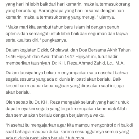
yang hari ini lebih baik dari hari kemarin, maka ia termasuk orang
yang beruntung. Barangsiapa yang hari ini sama dengan hari
kemarin, maka ia termasuk orang yang merugi,” ujarnya.
“Maka mari kita sambut tahun baru Islam ini dengan penuh
optimis dan semangat untuk lebih baik dari segi iman dan taqwa
serta kualitas diri,” pungkasnya.
Dalam kegiatan Dzikir, Sholawat, dan Doa Bersama Akhir Tahun
1446 Hijriyah dan Awal Tahun 1447 Hijriyah ini, turut hadir
memberikan taushiyah Dr. KH. Reza Ahmad Zahid, Lc., M.A.
Dalam tausiyahnya beliau menyampaikan satu nasehat bahwa
segala sesuatu yang ada di dunia ini pasti akan berlalu. Baik
kesedihan maupun kebahagiaan yang dirasakan saat ini juga
akan berlalu.
Oleh sebab itu Dr. KH. Reza mengajak seluruh yang hadir untuk
dapat meyakini segala yang terjadi merupakan kehendak Allah
dan semua akan berlalu dengan berjalannya waktu.
"Nasehat itu mengajarkan agar kita mampu mengontrol diri baik di
saat bahagia maupun duka, karena sesungguhnya semua yang
ada di dunia pasti akan berlalu," tuturnya.