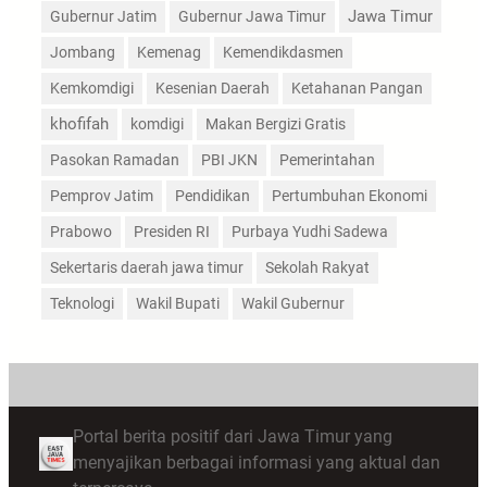
Jawa Timur
Gubernur Jatim
Gubernur Jawa Timur
Jombang
Kemenag
Kemendikdasmen
Kemkomdigi
Kesenian Daerah
Ketahanan Pangan
khofifah
komdigi
Makan Bergizi Gratis
Pasokan Ramadan
PBI JKN
Pemerintahan
Pemprov Jatim
Pendidikan
Pertumbuhan Ekonomi
Prabowo
Presiden RI
Purbaya Yudhi Sadewa
Sekertaris daerah jawa timur
Sekolah Rakyat
Teknologi
Wakil Bupati
Wakil Gubernur
Portal berita positif dari Jawa Timur yang
menyajikan berbagai informasi yang aktual dan