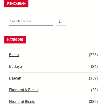
PENCARIAN
S
e
a
r
KATEGORI
c
h
Berita
(226)
Budaya
(24)
Daerah
(359)
Ekonomi & Bisnis
(29)
Ekonomi Bisnis
(380)