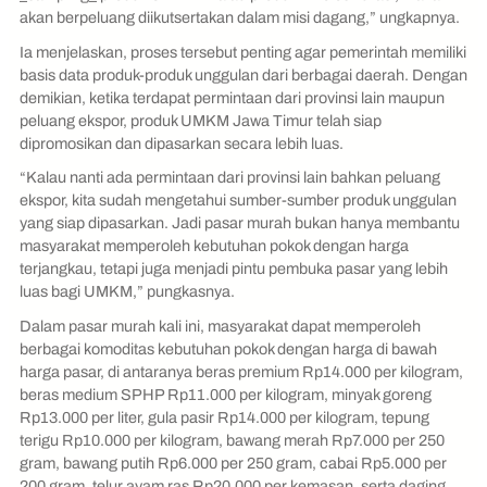
akan berpeluang diikutsertakan dalam misi dagang,” ungkapnya.
Ia menjelaskan, proses tersebut penting agar pemerintah memiliki
basis data produk-produk unggulan dari berbagai daerah. Dengan
demikian, ketika terdapat permintaan dari provinsi lain maupun
peluang ekspor, produk UMKM Jawa Timur telah siap
dipromosikan dan dipasarkan secara lebih luas.
“Kalau nanti ada permintaan dari provinsi lain bahkan peluang
ekspor, kita sudah mengetahui sumber-sumber produk unggulan
yang siap dipasarkan. Jadi pasar murah bukan hanya membantu
masyarakat memperoleh kebutuhan pokok dengan harga
terjangkau, tetapi juga menjadi pintu pembuka pasar yang lebih
luas bagi UMKM,” pungkasnya.
Dalam pasar murah kali ini, masyarakat dapat memperoleh
berbagai komoditas kebutuhan pokok dengan harga di bawah
harga pasar, di antaranya beras premium Rp14.000 per kilogram,
beras medium SPHP Rp11.000 per kilogram, minyak goreng
Rp13.000 per liter, gula pasir Rp14.000 per kilogram, tepung
terigu Rp10.000 per kilogram, bawang merah Rp7.000 per 250
gram, bawang putih Rp6.000 per 250 gram, cabai Rp5.000 per
200 gram, telur ayam ras Rp20.000 per kemasan, serta daging