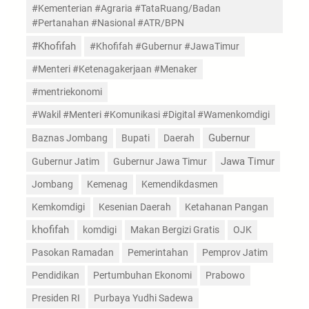
#Kementerian #Agraria #TataRuang/Badan
#Pertanahan #Nasional #ATR/BPN
#Khofifah
#Khofifah #Gubernur #JawaTimur
#Menteri #Ketenagakerjaan #Menaker
#mentriekonomi
#Wakil #Menteri #Komunikasi #Digital #Wamenkomdigi
Gubernur
Baznas Jombang
Bupati
Daerah
Jawa Timur
Gubernur Jatim
Gubernur Jawa Timur
Jombang
Kemenag
Kemendikdasmen
Kemkomdigi
Kesenian Daerah
Ketahanan Pangan
khofifah
komdigi
Makan Bergizi Gratis
OJK
Pasokan Ramadan
Pemerintahan
Pemprov Jatim
Pendidikan
Pertumbuhan Ekonomi
Prabowo
Presiden RI
Purbaya Yudhi Sadewa