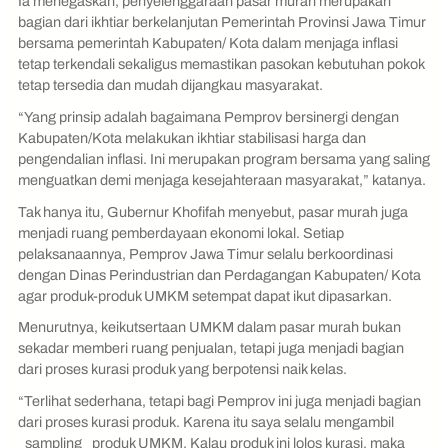
Ia menegaskan, penyelenggaraan pasar murah merupakan
bagian dari ikhtiar berkelanjutan Pemerintah Provinsi Jawa Timur
bersama pemerintah Kabupaten/ Kota dalam menjaga inflasi
tetap terkendali sekaligus memastikan pasokan kebutuhan pokok
tetap tersedia dan mudah dijangkau masyarakat.
“Yang prinsip adalah bagaimana Pemprov bersinergi dengan
Kabupaten/Kota melakukan ikhtiar stabilisasi harga dan
pengendalian inflasi. Ini merupakan program bersama yang saling
menguatkan demi menjaga kesejahteraan masyarakat,” katanya.
Tak hanya itu, Gubernur Khofifah menyebut, pasar murah juga
menjadi ruang pemberdayaan ekonomi lokal. Setiap
pelaksanaannya, Pemprov Jawa Timur selalu berkoordinasi
dengan Dinas Perindustrian dan Perdagangan Kabupaten/ Kota
agar produk-produk UMKM setempat dapat ikut dipasarkan.
Menurutnya, keikutsertaan UMKM dalam pasar murah bukan
sekadar memberi ruang penjualan, tetapi juga menjadi bagian
dari proses kurasi produk yang berpotensi naik kelas.
“Terlihat sederhana, tetapi bagi Pemprov ini juga menjadi bagian
dari proses kurasi produk. Karena itu saya selalu mengambil
_sampling_ produk UMKM. Kalau produk ini lolos kurasi, maka